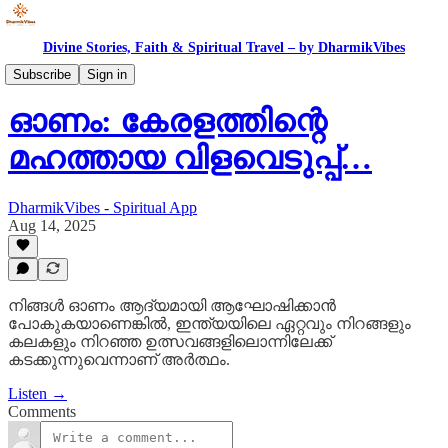
Divine Stories, Faith & Spiritual Travel – by DharmikVibes
Spiritual India
Subscribe
Sign in
ഓണം: കേരളത്തിന്റെ
മഹത്തായ വിളവെടുപ്പ്…
DharmikVibes - Spiritual App
Aug 14, 2025
നിങ്ങൾ ഓണം ആദ്യമായി ആഘോഷിക്കാൻ
പോകുകയാണെങ്കിൽ, ഇന്ത്യയിലെ ഏറ്റവും നിറങ്ങളും
കലകളും നിറഞ്ഞ ഉത്സവങ്ങളിലൊന്നിലേക്ക്
കടക്കുന്നുവെന്നാണ് അർത്ഥം.
Listen →
Comments